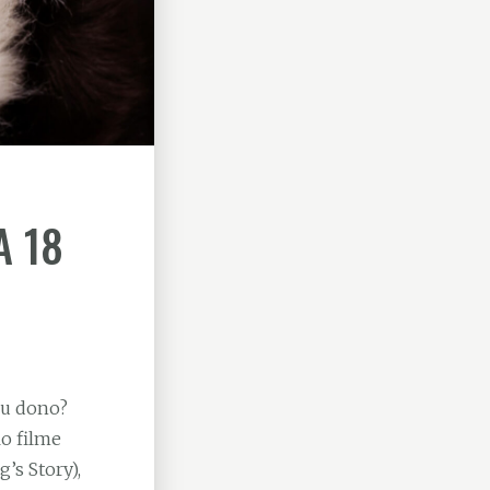
A 18
eu dono?
o filme
’s Story),