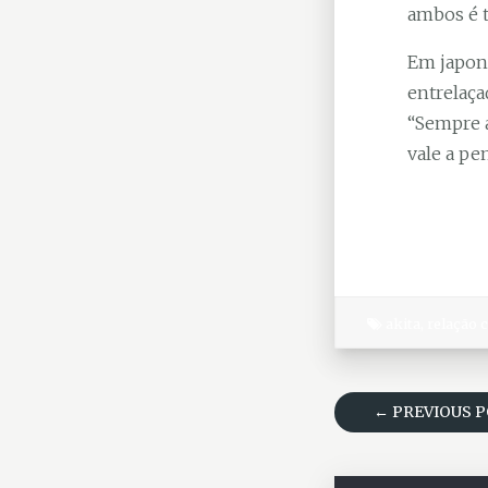
ambos é t
Em japonê
entrelaça
“Sempre a
vale a pen
akita
,
relação 
← PREVIOUS 