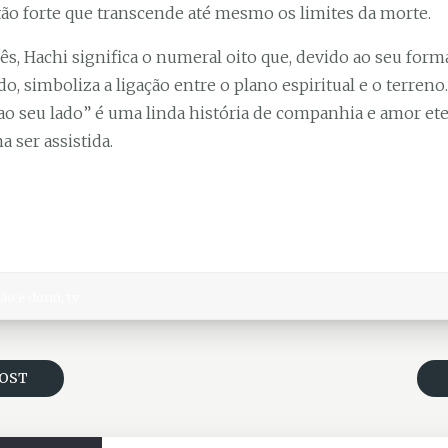
ão forte que transcende até mesmo os limites da morte.
s, Hachi significa o numeral oito que, devido ao seu form
do, simboliza a ligação entre o plano espiritual e o terreno
o seu lado” é uma linda história de companhia e amor et
a ser assistida.
cão e dono
,
tv
POST