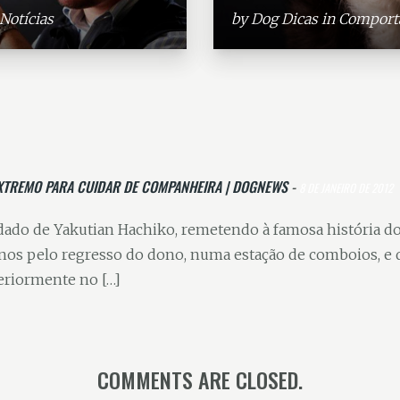
Notícias
by
Dog Dicas
in
Comport
EXTREMO PARA CUIDAR DE COMPANHEIRA | DOGNEWS
-
8 DE JANEIRO DE 2012
lidado de Yakutian Hachiko, remetendo à famosa história d
nos pelo regresso do dono, numa estação de comboios, e q
eriormente no […]
COMMENTS ARE CLOSED.