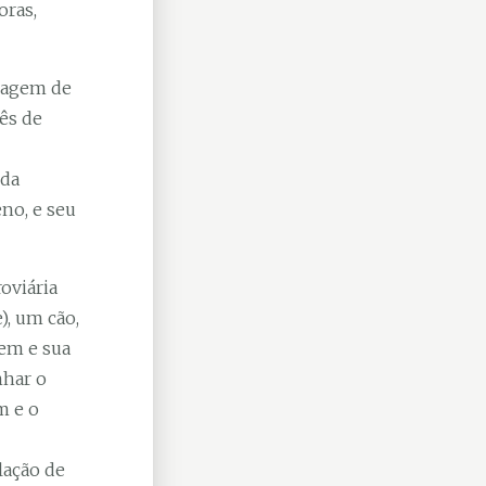
oras,
magem de
ês de
 da
no, e seu
oviária
), um cão,
gem e sua
nhar o
m e o
lação de