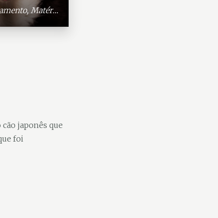
amento
,
Matérias
,
Super Destaque
o cão japonês que
ue foi