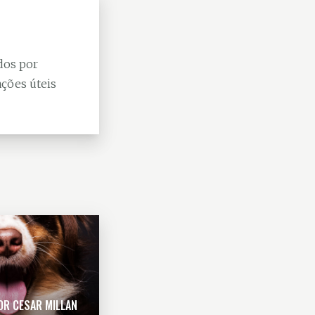
dos por
ções úteis
OR CESAR MILLAN