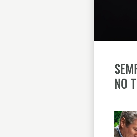
SEMP
NO 
Escrito p