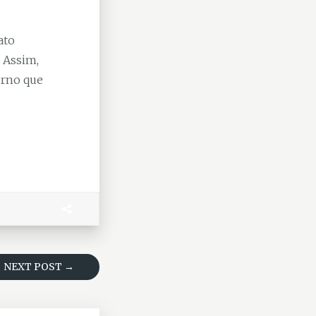
ato
. Assim,
erno que
NEXT POST →