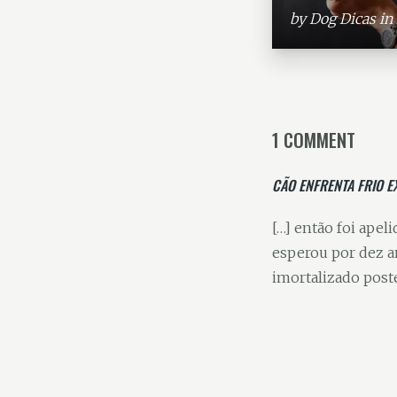
by
Dog Dicas
in
1 COMMENT
CÃO ENFRENTA FRIO 
[…] então foi ape
esperou por dez a
imortalizado post