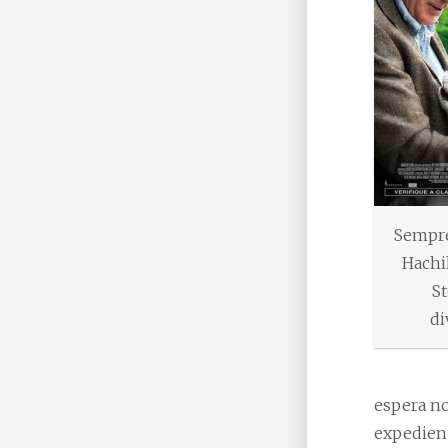
Sempre
Hachi
St
di
espera no
expedient