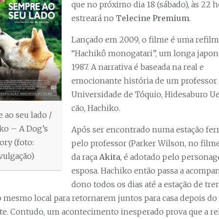
que no próximo dia 18 (sábado), às 22 h
estreará no
Telecine Premium
.
Lançado em 2009, o filme é uma refil
“Hachikô monogatari”, um longa japon
1987. A narrativa é baseada na real e
emocionante história de um professor
Universidade de Tóquio, Hidesaburo Ue
cão, Hachiko.
 ao seu lado /
ko – A Dog’s
Após ser encontrado numa estação ferr
ory (foto:
pelo professor (Parker Wilson, no filme
vulgação)
da raça
Akita
, é adotado pelo persona
esposa. Hachiko então passa a acompa
dono todos os dias até a estação de tre
 mesmo local para retornarem juntos para casa depois do
e. Contudo, um acontecimento inesperado prova que a re