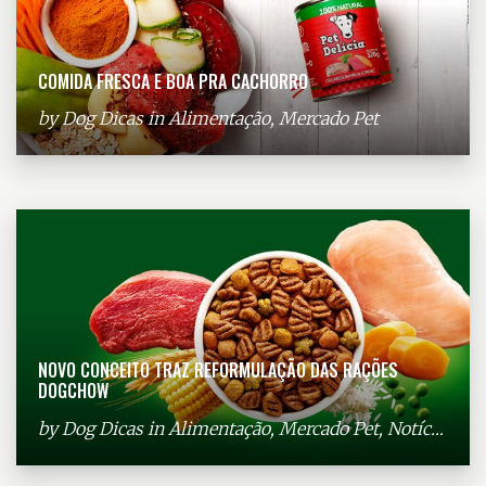
COMIDA FRESCA E BOA PRA CACHORRO
by
Dog Dicas
in
Alimentação
,
Mercado Pet
NOVO CONCEITO TRAZ REFORMULAÇÃO DAS RAÇÕES
DOGCHOW
by
Dog Dicas
in
Alimentação
,
Mercado Pet
,
Notícias
,
Pr