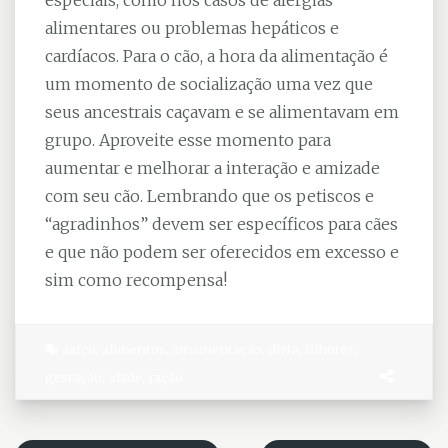
especiais, como nos casos de alergias
alimentares ou problemas hepáticos e
cardíacos. Para o cão, a hora da alimentação é
um momento de socialização uma vez que
seus ancestrais caçavam e se alimentavam em
grupo. Aproveite esse momento para
aumentar e melhorar a interação e amizade
com seu cão. Lembrando que os petiscos e
“agradinhos” devem ser específicos para cães
e que não podem ser oferecidos em excesso e
sim como recompensa!
aafco
,
alimentos
,
amamentação
,
dieta
,
filhotes
,
gestação
,
idade
,
ração