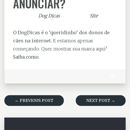
ANUNCIAR?
Escrito por
Dog Dicas
| Listado em
Site
O DogDicas é o ‘queridinho’ dos donos de
cães na internet.
E estamos apenas
começando. Quer mostrar sua marca aqui?
Saiba como.
← PREVIOUS POST
NEXT POST →