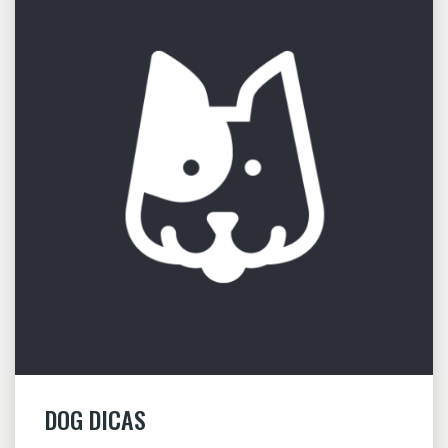
DOG DICAS